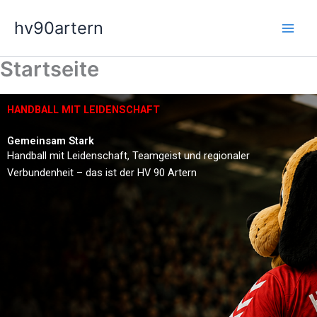
Zum
hv90artern
Inhalt
springen
Startseite
HANDBALL MIT LEIDENSCHAFT
Gemeinsam Stark
Handball mit Leidenschaft, Teamgeist und regionaler
Verbundenheit – das ist der HV 90 Artern